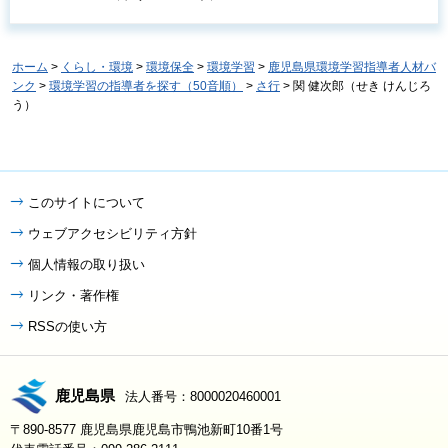
ホーム
>
くらし・環境
>
環境保全
>
環境学習
>
鹿児島県環境学習指導者人材バ
ンク
>
環境学習の指導者を探す（50音順）
>
さ行
> 関 健次郎（せき けんじろ
う）
このサイトについて
ウェブアクセシビリティ方針
個人情報の取り扱い
リンク・著作権
RSSの使い方
鹿児島県
法人番号：8000020460001
〒890-8577 鹿児島県鹿児島市鴨池新町10番1号