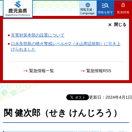
鹿児島県
閲覧支援・
情報を探す
緊急情報
Language
閉じる
災害対策本部の設置について
口永良部島の噴火警戒レベルが2（火山周辺規制）に引き上
げられました
緊急情報一覧
緊急情報RSS
更新日：2024年4月1日
関 健次郎（せき けんじろう）