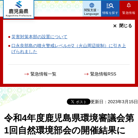
鹿児島県
閲覧支援・
情報を探す
緊急情報
Language
閉じる
災害対策本部の設置について
口永良部島の噴火警戒レベルが2（火山周辺規制）に引き上
げられました
緊急情報一覧
緊急情報RSS
更新日：2023年3月15日
令和4年度鹿児島県環境審議会第
1回自然環境部会の開催結果に