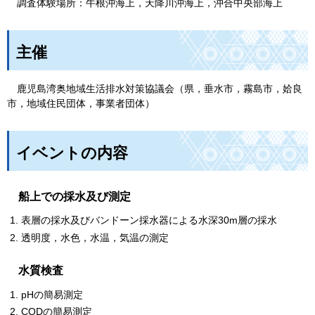
調
査体験場所：牛根沖海上，天降川沖海上，沖合中央部海上
主催
鹿
児島湾奥地域生活排水対策協議会（県，垂水市，霧島市，姶良
市，地域住民団体，事業者団体）
イベントの内容
船
上での採水及び測定
表層の採水及びバンドーン採水器による水深30m層の採水
透明度，水色，水温，気温の測定
水
質検査
pHの簡易測定
CODの簡易測定