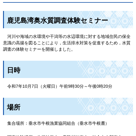
鹿児島湾奥水質調査体験セミナー
河
川や海域の水環境や干潟等の水辺環境に対する地域住民の保全
意識の高揚を図ることにより，生活排水対策を促進するため，水質
調査の体験セミナーを開催しました。
日時
令
和7年10月7日（火曜日）午前9時30分～午後0時20分
場所
集
合場所：垂水市牛根漁業協同組合（垂水市牛根麓）