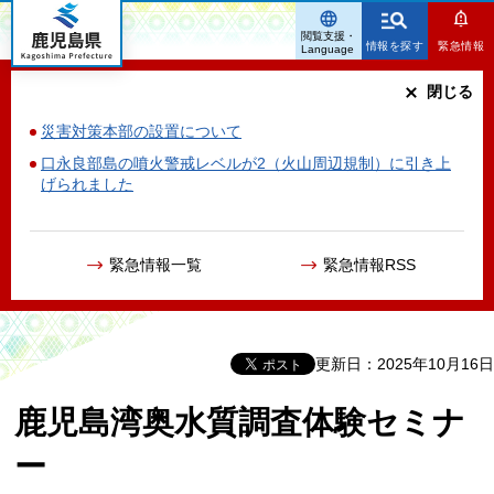
鹿児島県
閲覧支援・
情報を探す
緊急情報
Language
閉じる
災害対策本部の設置について
口永良部島の噴火警戒レベルが2（火山周辺規制）に引き上
げられました
緊急情報一覧
緊急情報RSS
更新日：2025年10月16日
鹿児島湾奥水質調査体験セミナ
ー