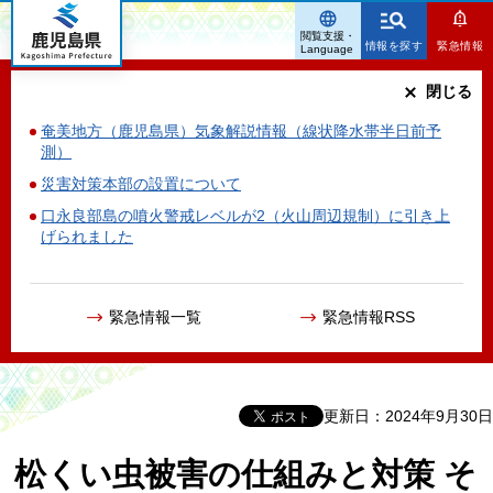
鹿児島県
閲覧支援・
情報を探す
緊急情報
Language
閉じる
奄美地方（鹿児島県）気象解説情報（線状降水帯半日前予
測）
災害対策本部の設置について
口永良部島の噴火警戒レベルが2（火山周辺規制）に引き上
げられました
緊急情報一覧
緊急情報RSS
更新日：2024年9月30日
松くい虫被害の仕組みと対策 そ