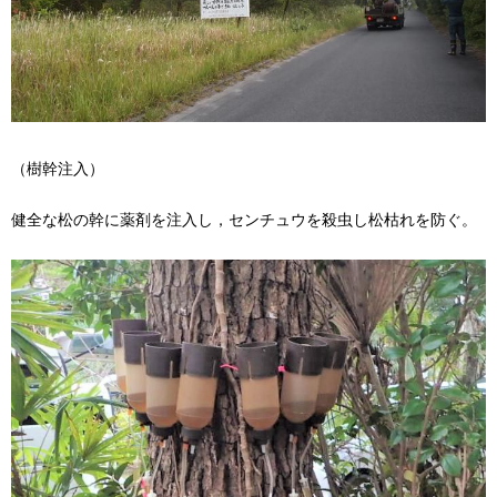
（樹幹注入）
健全な松の幹に薬剤を注入し，センチュウを殺虫し松枯れを防ぐ。