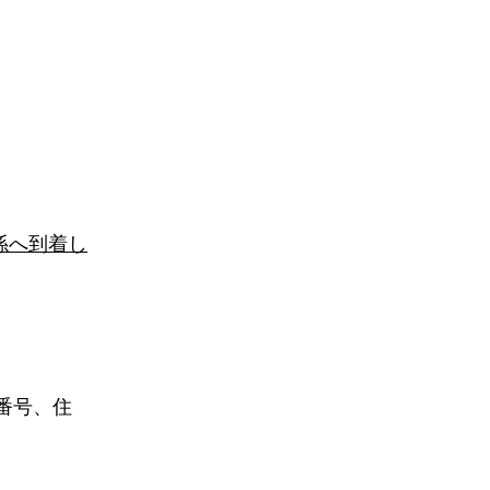
係へ到着し
番号、住