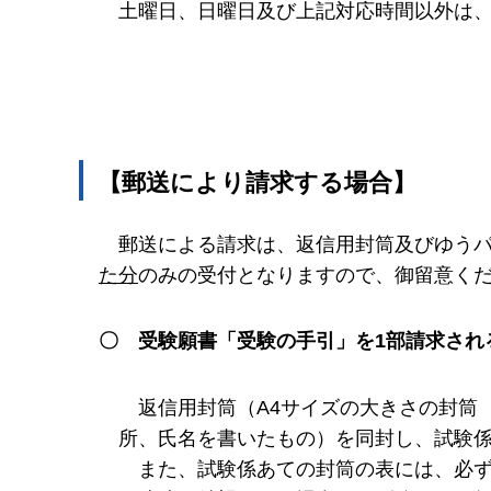
土
曜日、日曜日及び上記対応時間以外は、
【郵送により請求する場合】
郵
送による請求は、返信用封筒及びゆう
た分
のみの受付となりますので、御留意く
〇
受験願書「受験の手引」を1部請求され
返
信用封筒（A4サイズの大きさの封筒
所、氏名を書いたもの）を同封し、試験
ま
た、試験係あての封筒の表には、必