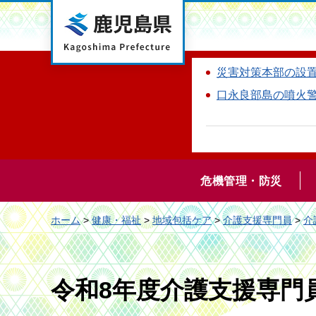
鹿児島県
災害対策本部の設
口永良部島の噴火
危機管理・防災
ホーム
>
健康・福祉
>
地域包括ケア
>
介護支援専門員
>
介
令和8年度介護支援専門