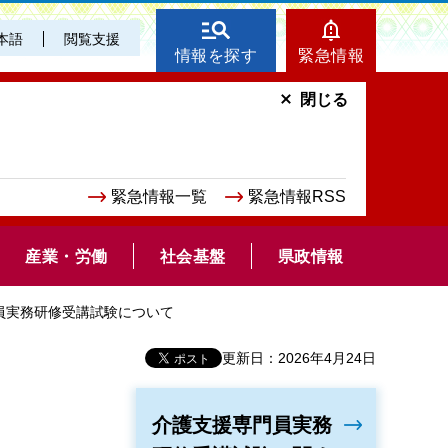
本語
閲覧支援
情報を探す
緊急情報
閉じる
緊急情報一覧
緊急情報RSS
産業・労働
社会基盤
県政情報
門員実務研修受講試験について
更新日：2026年4月24日
介護支援専門員実務