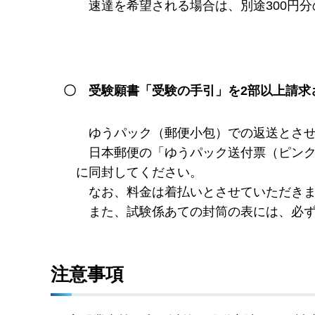
速
達を希望される場合は、別途300円
〇
受験願書「受験の手引」を2部以上請求
ゆ
うパック（郵便小包）での返送とさ
日
本郵便の「ゆうパック送付票（ピン
に同封してください。
な
お、料金は着払いとさせていただき
ま
た、試験係あての封筒の表には、必
注意事項