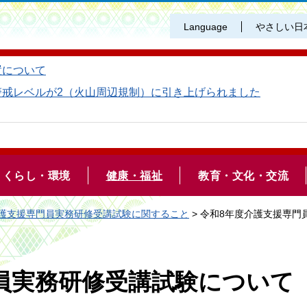
Language
やさしい日
置について
警戒レベルが2（火山周辺規制）に引き上げられました
くらし・環境
健康・福祉
教育・文化・交流
護支援専門員実務研修受講試験に関すること
> 令和8年度介護支援専
員実務研修受講試験について