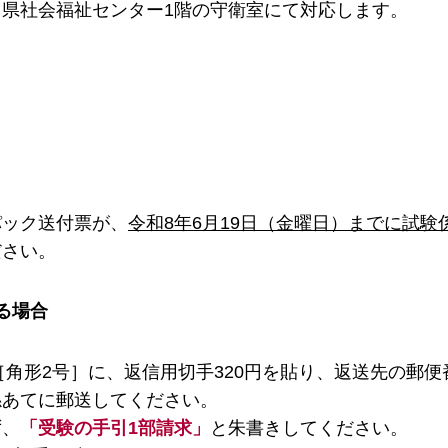
県社会福祉センター1階の守衛室にて対応します。
パック送付票が、
令和8年
6月19日（金曜日）までに試験
ださい。
る場合
［角形2号］に、返信用切手320円を貼り、返送先の郵便
係あてに郵送してください。
ず、
「受験の手引1部請求」
と朱書きしてください。