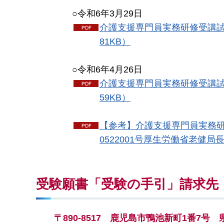
○
令和6年3月29日
介護支援専門員実務研修受講試
81KB）
○令和6年4月26日
介護支援専門員実務研修受講試
59KB）
【参考】介護支援専門員実務研
0522001号厚生労働省老健局長
受験願書「受験の手引」請求先
〒
890-8517
鹿
児島市鴨池新町1番7号