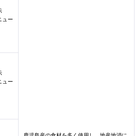
示
ニュー
示
ニュー
鹿児島産の食材を多く使用し，地産地消に