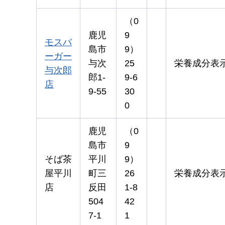
（0
鹿児
9
モスバ
島市
9）
ーガー
与次
25
栄養成分表
与次郎
郎1-
9-6
店
9-55
30
0
鹿児
（0
島市
9
そば茶
平川
9）
屋平川
町三
26
栄養成分表
店
反田
1-8
504
42
7-1
1