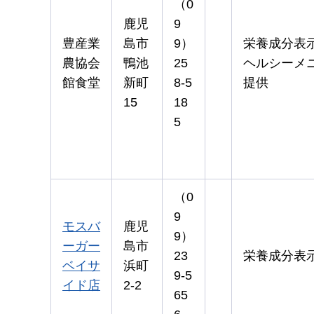
（0
鹿児
9
豊産業
島市
9）
栄養成分表
農協会
鴨池
25
ヘルシーメ
館食堂
新町
8-5
提供
15
18
5
（0
9
モスバ
鹿児
9）
ーガー
島市
23
栄養成分表
ベイサ
浜町
9-5
イド店
2-2
65