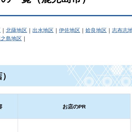
区
｜
北薩地区
｜
出水地区
｜
伊佐地区
｜
姶良地区
｜
志布志
徳之島地区
｜
店）
容
お店のPR