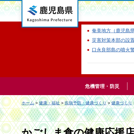
鹿児島県
奄美地方（鹿児島
災害対策本部の設
口永良部島の噴火
危機管理・防災
ホーム
>
健康・福祉
>
疾病予防・健康づくり
>
健康づくり
かごしま食の健康応援