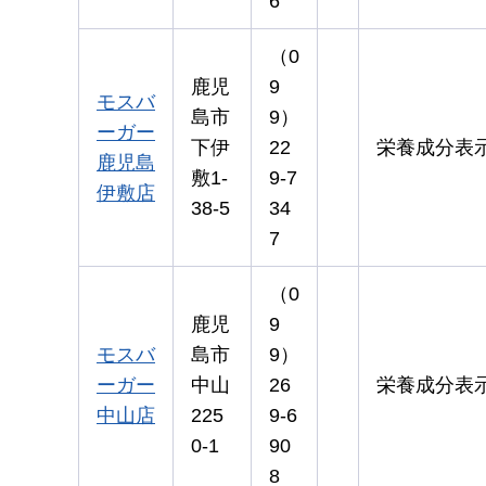
6
（0
鹿児
9
モスバ
島市
9）
ーガー
下伊
22
栄養成分表
鹿児島
敷1-
9-7
伊敷店
38-5
34
7
（0
鹿児
9
モスバ
島市
9）
ーガー
中山
26
栄養成分表
中山店
225
9-6
0-1
90
8