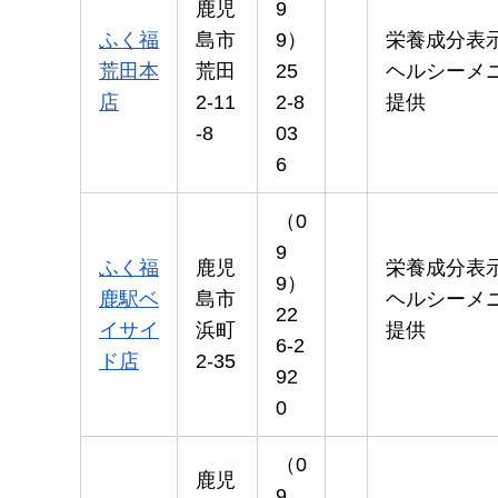
鹿児
9
ふく福
島市
9）
栄養成分表
荒田本
荒田
25
ヘルシーメ
店
2-11
2-8
提供
-8
03
6
（0
9
ふく福
鹿児
栄養成分表
9）
鹿駅ベ
島市
ヘルシーメ
22
イサイ
浜町
提供
6-2
ド店
2-35
92
0
（0
鹿児
9