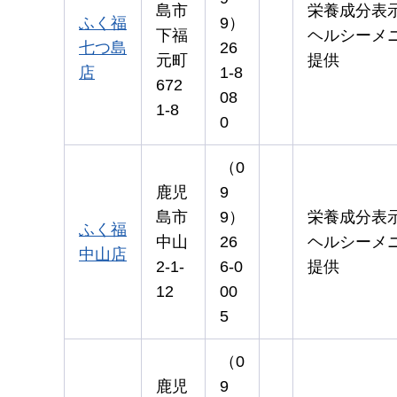
島市
栄養成分表
ふく福
9）
下福
ヘルシーメ
七つ島
26
元町
提供
店
1-8
672
08
1-8
0
（0
鹿児
9
島市
9）
栄養成分表
ふく福
中山
26
ヘルシーメ
中山店
2-1-
6-0
提供
12
00
5
（0
鹿児
9