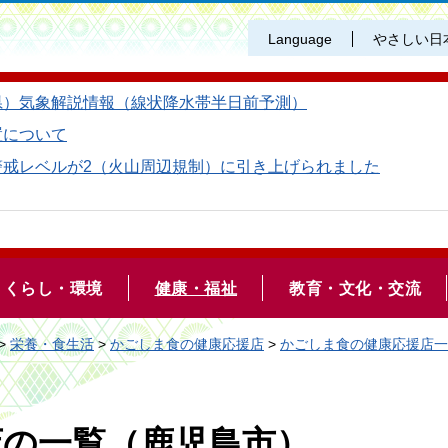
Language
やさしい日
県）気象解説情報（線状降水帯半日前予測）
置について
警戒レベルが2（火山周辺規制）に引き上げられました
くらし・環境
健康・福祉
教育・文化・交流
>
栄養・食生活
>
かごしま食の健康応援店
>
かごしま食の健康応援店一
店の一覧（鹿児島市）