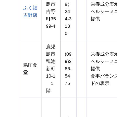
島市
9）
栄養成分表
ふく福
吉野
24
ヘルシーメ
吉野店
町35
4-3
提供
99-4
13
0
鹿児
島市
(09
栄養成分表
鴨池
9)2
ヘルシーメ
県庁食
新町
86-
提供
堂
10-1
54
食事バラン
1
75
ドの表示
階