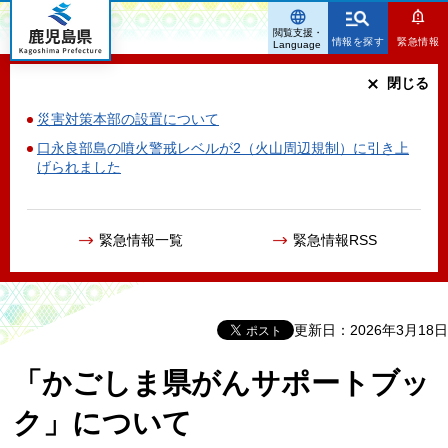
鹿児島県
閲覧支援・
情報を探す
緊急情報
Language
閉じる
災害対策本部の設置について
口永良部島の噴火警戒レベルが2（火山周辺規制）に引き上
げられました
緊急情報一覧
緊急情報RSS
更新日：2026年3月18日
「かごしま県がんサポートブッ
ク」について