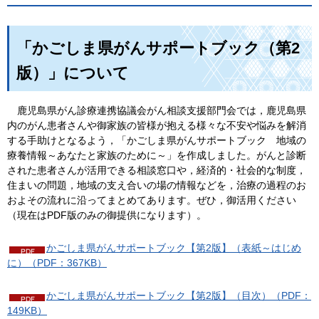
「かごしま県がんサポートブック（第2
版）」について
鹿
児島県がん診療連携協議会がん相談支援部門会では，鹿児島県
内のがん患者さんや御家族の皆様が抱える様々な不安や悩みを解消
する手助けとなるよう，「かごしま県がんサポートブック
地
域の
療養情報～あなたと家族のために～」を作成しました。がんと診断
された患者さんが活用できる相談窓口や，経済的・社会的な制度，
住まいの問題，地域の支え合いの場の情報などを，治療の過程のお
およその流れに沿ってまとめてあります。ぜひ，御活用ください
（現在はPDF版のみの御提供になります）。
かごしま県がんサポートブック【第2版】（表紙～はじめ
に）（PDF：367KB）
かごしま県がんサポートブック【第2版】（目次）（PDF：
149KB）