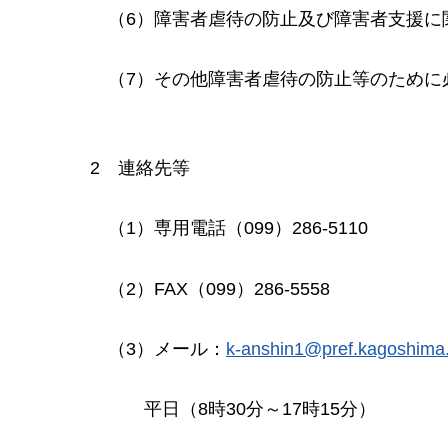
（6）障害者虐待の防止及び障害者支援に
（7）その他障害者虐待の防止等のために
2
連
絡先等
（1）専
用電話（099）286-5110
（2）F
AX（099）286-5558
（3）メ
ール：
k-anshin1@pref.kagoshima.
平日（8時30分～17時15分）