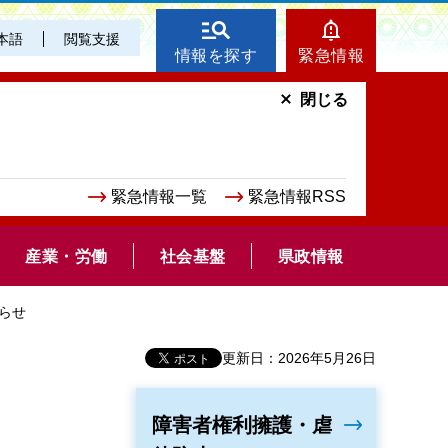
本語
閲覧支援
情報を探す
緊急情報
閉じる
緊急情報一覧
緊急情報RSS
産業・労働
社会基盤
県政情報
らせ
更新日：2026年5月26日
せ
障害者権利擁護・虐