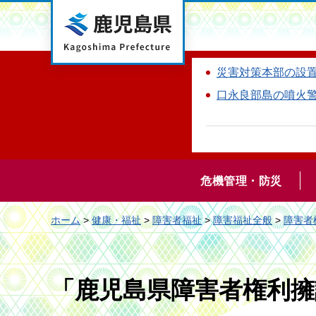
鹿児島県
災害対策本部の設
口永良部島の噴火
危機管理・防災
ホーム
>
健康・福祉
>
障害者福祉
>
障害福祉全般
>
障害者
「鹿児島県障害者権利