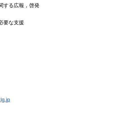
関する広報，啓発
必要な支援
lg.jp