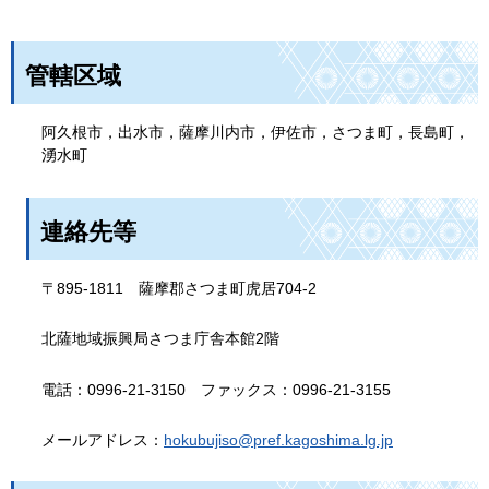
管轄区域
阿久根市，出水市，薩摩川内市，伊佐市，さつま町，長島町，
湧水町
連絡先等
〒895-1811
薩
摩郡さつま町虎居704-2
北薩地域振興局さつま庁舎本館2階
電話：0996-21-3150
フ
ァックス：0996-21-3155
メールアドレス：
hokubujiso@pref.kagoshima.lg.jp