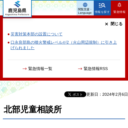
鹿児島県
閲覧支援・
情報を探す
緊急情報
Language
閉じる
災害対策本部の設置について
口永良部島の噴火警戒レベルが2（火山周辺規制）に引き上
げられました
緊急情報一覧
緊急情報RSS
更新日：2024年2月6日
北部児童相談所