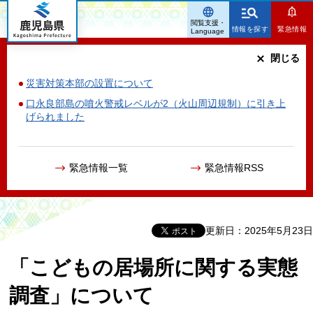
鹿児島県
閲覧支援・
情報を探す
緊急情報
Language
閉じる
災害対策本部の設置について
口永良部島の噴火警戒レベルが2（火山周辺規制）に引き上
げられました
緊急情報一覧
緊急情報RSS
更新日：2025年5月23日
「こどもの居場所に関する実態
調査」について