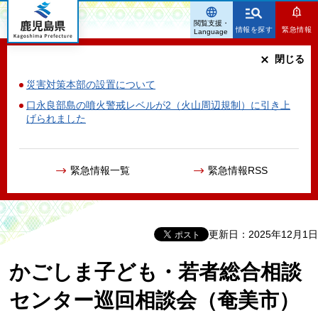
鹿児島県
閲覧支援・
情報を探す
緊急情報
Language
閉じる
災害対策本部の設置について
口永良部島の噴火警戒レベルが2（火山周辺規制）に引き上
げられました
緊急情報一覧
緊急情報RSS
更新日：2025年12月1日
かごしま子ども・若者総合相談
センター巡回相談会（奄美市）