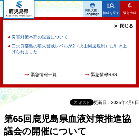
鹿児島県
閲覧支援・
情報を探す
緊急情報
Language
閉じる
災害対策本部の設置について
口永良部島の噴火警戒レベルが2（火山周辺規制）に引き上
げられました
緊急情報一覧
緊急情報RSS
更新日：2025年2月6日
第65回鹿児島県血液対策推進協
議会の開催について