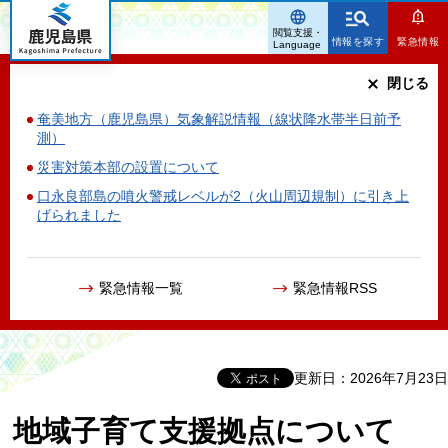
鹿児島県
閲覧支援・
情報を探す
緊急情報
Language
閉じる
奄美地方（鹿児島県）気象解説情報（線状降水帯半日前予
測）
災害対策本部の設置について
口永良部島の噴火警戒レベルが2（火山周辺規制）に引き上
げられました
緊急情報一覧
緊急情報RSS
更新日：2026年7月23日
地域子育て支援拠点について