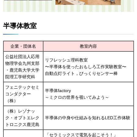
半導体教室
企業・団体名
教室内容
公益社団法人応用
リフレッシュ理科教室
物理学会九州支部
〜半導体を使ったおもしろ工作実験教室〜
・鹿児島大学大学
自動点灯ライト，びっくりセンサー棒
院理工学研究科
フェニテックセミ
半導体factory
コンダクター
～ミクロの世界を覗いてみよう～
（株）
（株）レゾナッ
ク・オプトエレク
半導体の中身や仕組みを知れるLED工作体験
トロニクス鹿児島
「セラミックスで電気を起こそう！」