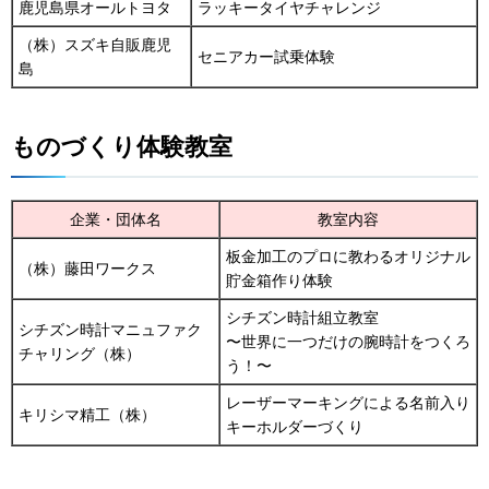
鹿児島県オールトヨタ
ラッキータイヤチャレンジ
（株）スズキ自販鹿児
セニアカー試乗体験
島
ものづくり体験教室
企業・団体名
教室内容
板金加工のプロに教わるオリジナル
（株）藤田ワークス
貯金箱作り体験
シチズン時計組立教室
シチズン時計マニュファク
〜世界に一つだけの腕時計をつくろ
チャリング（株）
う！〜
レーザーマーキングによる名前入り
キリシマ精工（株）
キーホルダーづくり