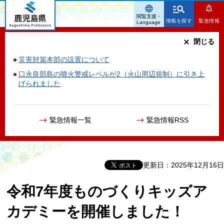
鹿児島県
閲覧支援・
情報を探す
緊急情報
Language
閉じる
災害対策本部の設置について
口永良部島の噴火警戒レベルが2（火山周辺規制）に引き上
げられました
緊急情報一覧
緊急情報RSS
更新日：2025年12月16日
令和7年度ものづくりキッズア
カデミーを開催しました！