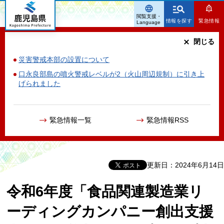
鹿児島県
閲覧支援・
情報を探す
緊急情報
Language
閉じる
災害警戒本部の設置について
口永良部島の噴火警戒レベルが2（火山周辺規制）に引き上
げられました
緊急情報一覧
緊急情報RSS
更新日：2024年6月14日
令和6年度「食品関連製造業リ
ーディングカンパニー創出支援