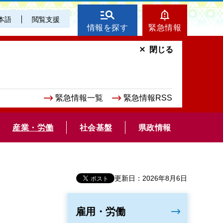
本語
閲覧支援
情報を探す
緊急情報
閉じる
緊急情報一覧
緊急情報RSS
産業・労働
社会基盤
県政情報
更新日：2026年8月6日
雇用・労働