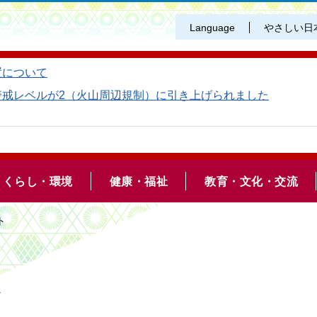
Language
やさしい日
置について
警戒レベルが2（火山周辺規制）に引き上げられました
くらし・環境
健康・福祉
教育・文化・交流
ト
ト