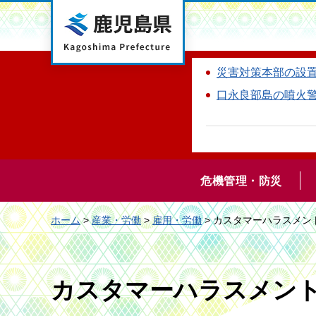
鹿児島県
災害対策本部の設
口永良部島の噴火
危機管理・防災
ホーム
>
産業・労働
>
雇用・労働
> カスタマーハラスメン
カスタマーハラスメン