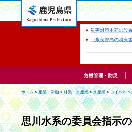
鹿児島県
災害対策本部の設
口永良部島の噴火
危機管理・防災
ホーム
>
産業・労働
>
林業・水産業
>
水産業
>
コイヘルペ
思川水系の委員会指示の