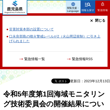
鹿児島県
閲覧支援・
情報を探す
緊急情報
Language
閉じる
災害対策本部の設置について
口永良部島の噴火警戒レベルが2（火山周辺規制）に引き上
げられました
緊急情報一覧
緊急情報RSS
更新日：2023年12月13日
令和5年度第1回海域モニタリン
グ技術委員会の開催結果につい