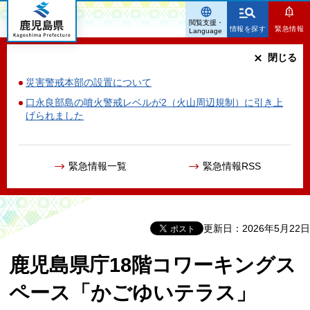
鹿児島県
閲覧支援・
情報を探す
緊急情報
Language
閉じる
災害警戒本部の設置について
口永良部島の噴火警戒レベルが2（火山周辺規制）に引き上
げられました
緊急情報一覧
緊急情報RSS
更新日：2026年5月22日
鹿児島県庁18階コワーキングス
ペース「かごゆいテラス」