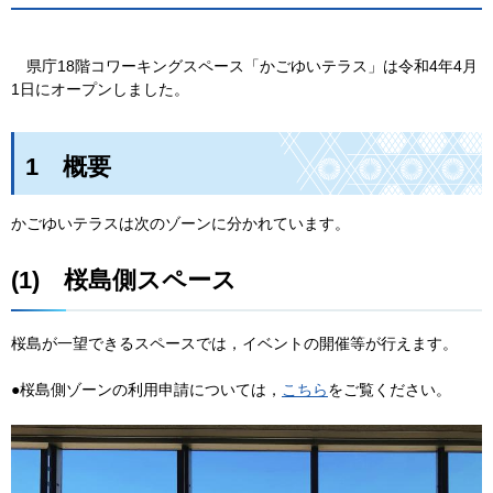
県
庁18階コワーキングスペース「かごゆいテラス」は令和4年4月
1日にオープンしました。
1
概
要
かごゆいテラスは次のゾーンに分かれています。
(1)
桜
島側スペース
桜島が一望できるスペースでは，イベントの開催等が行えます。
●桜島側ゾーンの利用申請については，
こちら
をご覧ください。