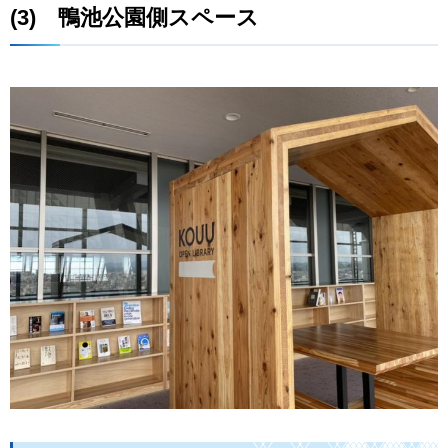
(3)
鴨
池公園側スペース