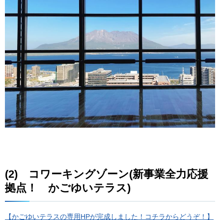
(2)
コ
ワーキングゾーン(新事業全力応援
拠点！
か
ごゆいテラス)
【かごゆいテラスの専用HPが完成しました！コチラからどうぞ！】