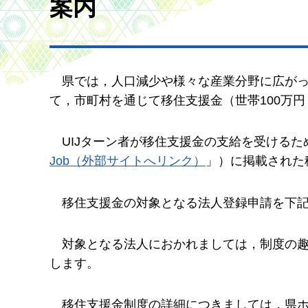
案内
県
では，人口減少や様々な産業分野に広がっ
て，市町村を通じて移住支援金（世帯100万
UI
Jターン者が移住支援金の支給を受けるた
Job（外部サイトへリンク）
」）に掲載された
移
住支援金の対象となる法人登録申請を下
対
象となる法人におかれましては，制度の
します。
移
住支援金制度の詳細につきましては，県