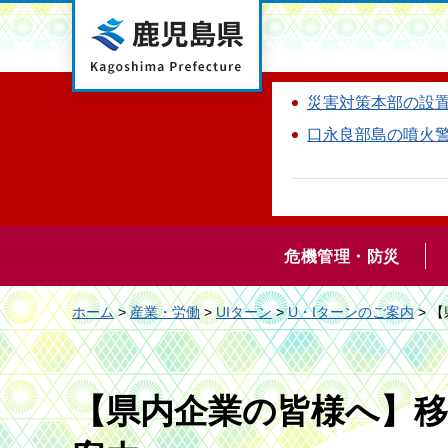
鹿児島県
災害対策本部の設
口永良部島の噴火
危機管理・防災
ホーム
>
産業・労働
>
UIターン
>
U・Iターンのご案内
> 
【県内企業の皆様へ】移