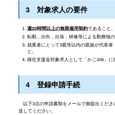
3
対
象求人の要件
週20時間以上の無期雇用契約
であること
転勤，出向，出張，研修等による勤務地
就業者にとって3親等以内の親族が代表者
と。
移住支援金対象求人として「かごJob」
4
登
録申請手続
以下3点の申請書類をメールで御提出くださ
送してください。