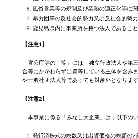
風俗営業等の規制及び業務の適正化等に
暴力団等の反社会的勢力又は反社会的勢
鹿児島県内に事業所を持つ法人であるこ
【注意1】
官
公庁等の「等」には，独立行政法人や第
合等にかかわらず出資等している主体を含み
や一般社団法人等であっても対象外となりま
【注意2】
本
事業に係る「みなし大企業」は，以下の
発行済株式の総数又は出資価格の総額の2