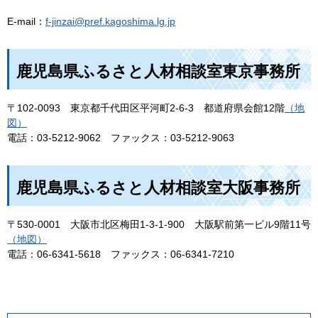
E-mail：
f-jinzai@pref.kagoshima.lg.jp
鹿児島県ふるさと人材相談室東京事務所
〒102-0093
東
京都千代田区平河町2-6-3
都
道府県会館12階
（地
図）
電話：03-5212-9062
フ
ァックス：03-5212-9063
鹿児島県ふるさと人材相談室大阪事務所
〒530-0001
大
阪市北区梅田1-3-1-900
大
阪駅前第一ビル9階11号
（地図）
電話：06-6341-5618
フ
ァックス：06-6341-7210