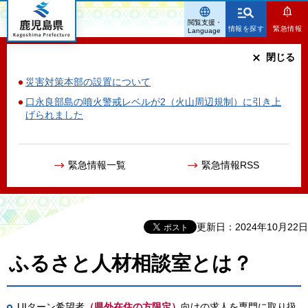
鹿児島県
閲覧支援・
情報を探す
緊急情報
Language
閉じる
災害対策本部の設置について
口永良部島の噴火警戒レベルが2（火山周辺規制）に引き上
げられました
緊急情報一覧
緊急情報RSS
更新日：2024年10月22日
ふるさと人材相談室とは？
UIターン希望者
（県外在住の方限定）
向けの求人を専門に取り扱