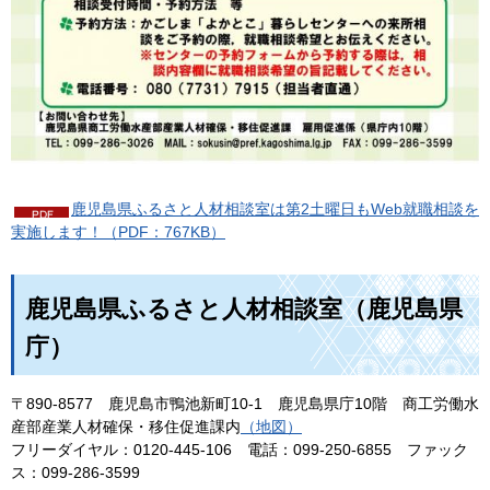
鹿児島県ふるさと人材相談室は第2土曜日もWeb就職相談を
実施します！（PDF：767KB）
鹿児島県ふるさと人材相談室（鹿児島県
庁）
〒890-8577
鹿
児島市鴨池新町10-1
鹿
児島県庁10階
商
工労働水
産部産業人材確保・移住促進課内
（地図）
フリーダイヤル：0120-445-106
電
話：099-250-6855
フ
ァック
ス：099-286-3599