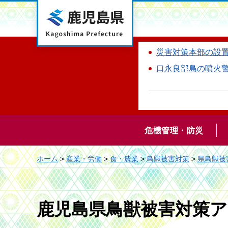
鹿児島県
災害対策本部の設
口永良部島の噴火
危機管理・防災
ホーム
>
産業・労働
>
食・農業
>
鳥獣被害対策
>
県鳥獣被
鹿児島県鳥獣被害対策