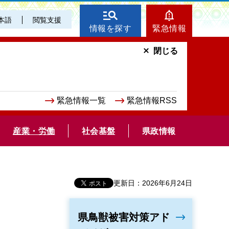
本語
閲覧支援
情報を探す
緊急情報
閉じる
緊急情報一覧
緊急情報RSS
産業・労働
社会基盤
県政情報
更新日：2026年6月24日
県鳥獣被害対策アド