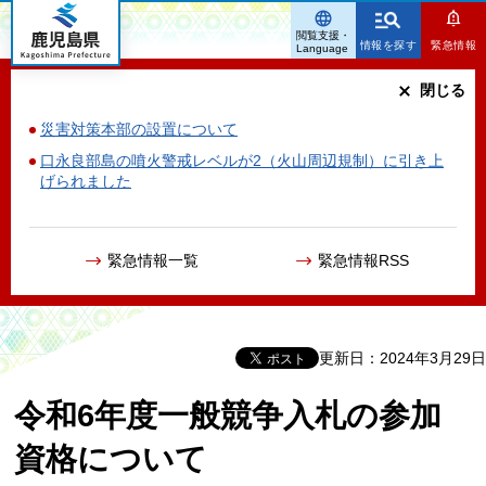
鹿児島県
閲覧支援・
情報を探す
緊急情報
Language
閉じる
災害対策本部の設置について
口永良部島の噴火警戒レベルが2（火山周辺規制）に引き上
げられました
緊急情報一覧
緊急情報RSS
更新日：2024年3月29日
令和6年度一般競争入札の参加
資格について