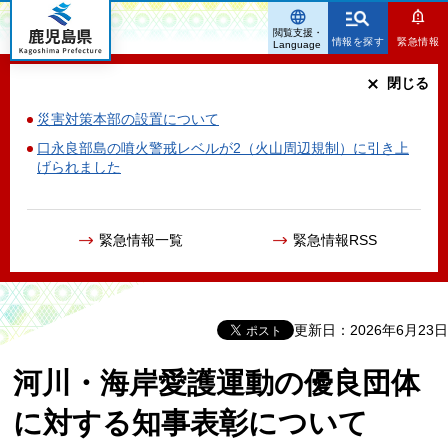
鹿児島県
閲覧支援・
情報を探す
緊急情報
Language
閉じる
災害対策本部の設置について
口永良部島の噴火警戒レベルが2（火山周辺規制）に引き上
げられました
緊急情報一覧
緊急情報RSS
更新日：2026年6月23日
河川・海岸愛護運動の優良団体
に対する知事表彰について