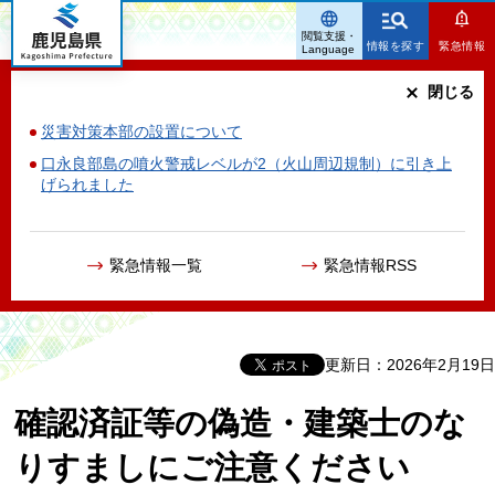
鹿児島県
閲覧支援・
情報を探す
緊急情報
Language
閉じる
災害対策本部の設置について
口永良部島の噴火警戒レベルが2（火山周辺規制）に引き上
げられました
緊急情報一覧
緊急情報RSS
更新日：2026年2月19日
確認済証等の偽造・建築士のな
りすましにご注意ください