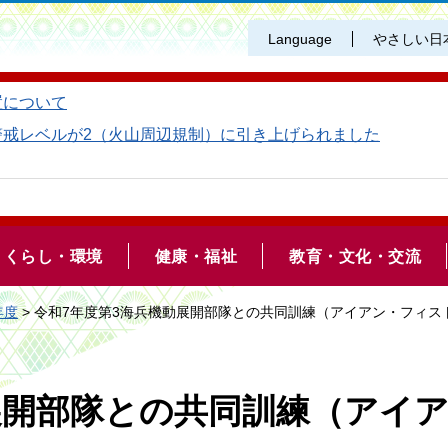
Language
やさしい日
置について
警戒レベルが2（火山周辺規制）に引き上げられました
くらし・環境
健康・福祉
教育・文化・交流
年度
> 令和7年度第3海兵機動展開部隊との共同訓練（アイアン・フィス
展開部隊との共同訓練（アイ