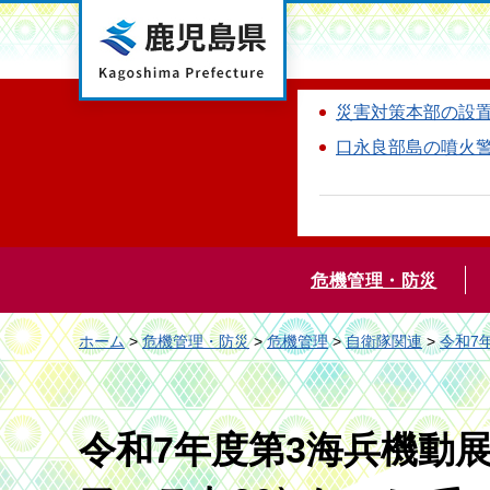
鹿児島県
災害対策本部の設
口永良部島の噴火
危機管理・防災
ホーム
>
危機管理・防災
>
危機管理
>
自衛隊関連
>
令和7
令和7年度第3海兵機動