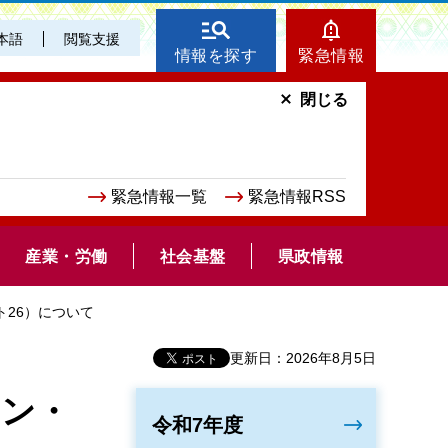
本語
閲覧支援
情報を探す
緊急情報
閉じる
緊急情報一覧
緊急情報RSS
産業・労働
社会基盤
県政情報
ト26）について
更新日：2026年8月5日
アン・
令和7年度