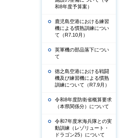
和8年度予算案）
鹿児島空港における練習
機による慣熟訓練につい
て（R7.10月）
英軍機の部品落下につい
て
徳之島空港における戦闘
機及び練習機による慣熟
訓練について（R7.9月）
令和8年度防衛省概算要求
（本県関係分）について
令和7年度米海兵隊との実
動訓練（レゾリュート・
ドラゴン25）について