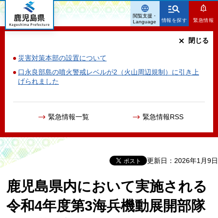
鹿児島県
閲覧支援・
情報を探す
緊急情報
Language
閉じる
災害対策本部の設置について
口永良部島の噴火警戒レベルが2（火山周辺規制）に引き上
げられました
緊急情報一覧
緊急情報RSS
更新日：2026年1月9日
鹿児島県内において実施される
令和4年度第3海兵機動展開部隊