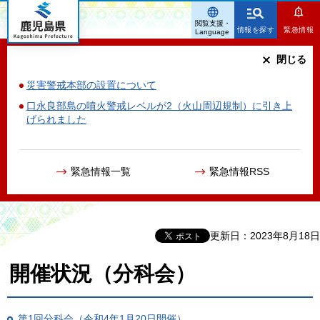
鹿児島県
閲覧支援・
情報を探す
緊急情報
Language
閉じる
災害警戒本部の設置について
口永良部島の噴火警戒レベルが2（火山周辺規制）に引き上
げられました
緊急情報一覧
緊急情報RSS
更新日：2023年8月18日
開催状況（分科会）
第1回分科会（令和4年1月20日開催）