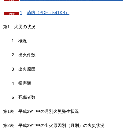
1
消
防（PDF：541KB）
第1
火
災の状況
1
概
況
2
出
火件数
3
出
火原因
4
損
害額
5
死
傷者数
第1表
平
成29年中の月別火災発生状況
第2表
平
成29年中の出火原因別（月別）の火災状況