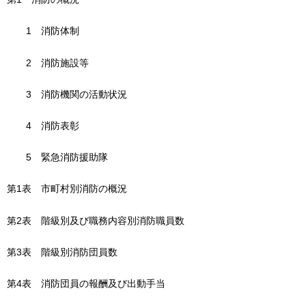
1
消
防体制
2
消
防施設等
3
消
防機関の活動状況
4
消
防表彰
5
緊
急消防援助隊
第1表
市
町村別消防の概況
第2表
階
級別及び職務内容別消防職員数
第3表
階
級別消防団員数
第4表
消
防団員の報酬及び出動手当