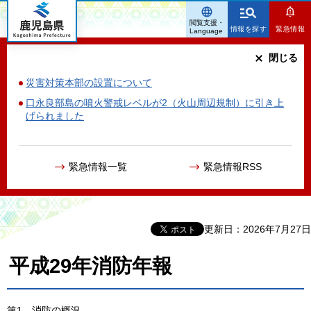
鹿児島県
閲覧支援・
情報を探す
緊急情報
Language
閉じる
災害対策本部の設置について
口永良部島の噴火警戒レベルが2（火山周辺規制）に引き上
げられました
緊急情報一覧
緊急情報RSS
更新日：2026年7月27日
平成29年消防年報
第1
消
防の概況