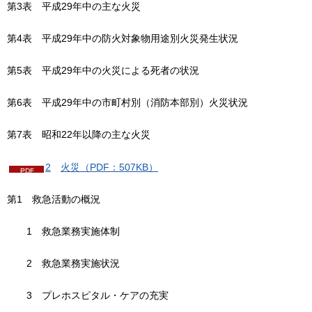
第3表
平
成29年中の主な火災
第4表
平
成29年中の防火対象物用途別火災発生状況
第5表
平
成29年中の火災による死者の状況
第6表
平
成29年中の市町村別（消防本部別）火災状況
第7表
昭
和22年以降の主な火災
2
火
災（PDF：507KB）
第1
救
急活動の概況
1
救
急業務実施体制
2
救
急業務実施状況
3
プ
レホスピタル・ケアの充実