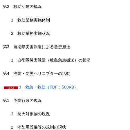
第2
救
助活動の概況
1
救
助業務実施体制
2
救
助業務実施状況
第3
自
衛隊災害派遣による急患搬送
1
自
衛隊災害派遣（離島急患搬送）の状況
第4
消
防・防災ヘリコプターの活動
3
救
急・救助（PDF：560KB）
第1
予
防行政の現況
1
防
火対象物の現況
2
消
防用設備等の規制の現状