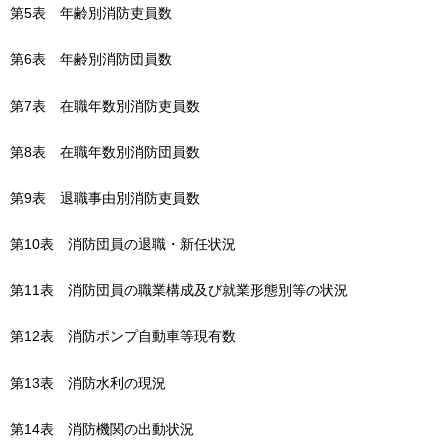
第5表
年
齢別消防吏員数
第6表
年
齢別消防団員数
第7表
在
職年数別消防吏員数
第8表
在
職年数別消防団員数
第9表
退
職事由別消防吏員数
第10表
消
防団員の退職・新任状況
第11表
消
防団員の職業構成及び就業形態別等の状況
第12表
消
防ポンプ自動車等現有数
第13表
消
防水利の現況
第14表
消
防機関の出動状況