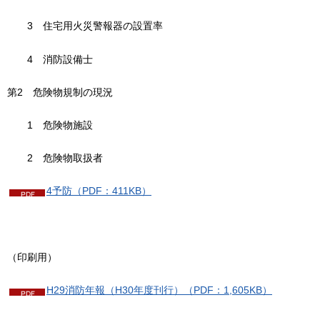
3
住
宅用火災警報器の設置率
4
消
防設備士
第2
危
険物規制の現況
1
危
険物施設
2
危
険物取扱者
4予防（PDF：411KB）
（印刷用）
H29消防年報（H30年度刊行）（PDF：1,605KB）