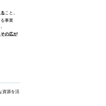
きる
こと。
する事業
と。
、その広が
な資源を活