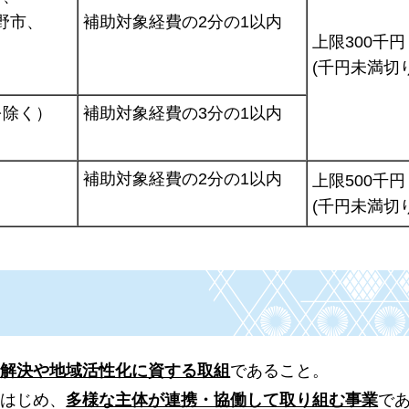
野市、
補助対象経費の2分の1以内
上限300千円
(千円未満切
を除く）
補助対象経費の3分の1以内
補助対象経費の2分の1以内
上限500千円
(千円未満切
の解決や地域活性化に資する取組
であること。
をはじめ、
多様な主体が連携・協働して取り組む事業
で