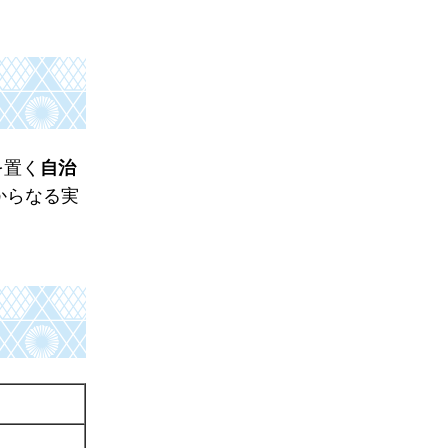
を置く
自治
からなる実