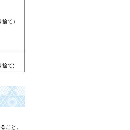
り捨て）
り捨て)
あること。