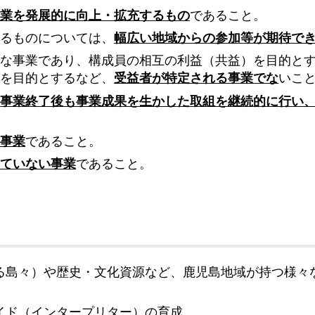
事業を発展的に向上・拡充するもの
であること。
するものについては、
幅広い地域からの参加等が期待で
的な事業であり、構成員の相互の利益（共益）を目的と
）を目的とするなど、
受益者が特定される事業でな
いこ
が
事業終了後も事業成果を生かした取組を継続的に行い
い事業
であること。
けていない事業
であること。
る島々）や歴史・文化資源など、鹿児島地域が持つ様々
イド（インタープリター）の育成