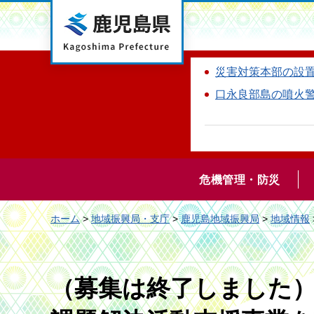
鹿児島県
災害対策本部の設
口永良部島の噴火
危機管理・防災
ホーム
>
地域振興局・支庁
>
鹿児島地域振興局
>
地域情報
（募集は終了しました）