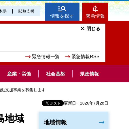
本語
閲覧支援
情報を探す
緊急情報
閉じる
緊急情報一覧
緊急情報RSS
産業・労働
社会基盤
県政情報
活動支援事業を募集します
更新日：2026年7月28日
島地域
地域情報