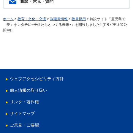
相談・意見・質問
ホーム
>
教育・文化・交流
>
教職員情報
>
教員採用
> 特設サイト「鹿児島で
「夢」をカタチに~子供たちとつくる未来~」を開設しました!（PRビデオ等公
開中!）
ウェブアクセシビリティ方針
個人情報の取り扱い
リンク・著作権
サイトマップ
ご意見・ご要望