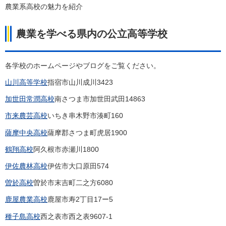
農業系高校の魅力を紹介
農業を学べる県内の公立高等学校
各学校のホームページやブログをご覧ください。
山川高等学校
指宿市山川成川3423
加世田常潤高校
南さつま市加世田武田14863
市来農芸高校
いちき串木野市湊町160
薩摩中央高校
薩摩郡さつま町虎居1900
鶴翔高校
阿久根市赤瀬川1800
伊佐農林高校
伊佐市大口原田574
曽於高校
曽於市末吉町二之方6080
鹿屋農業高校
鹿屋市寿2丁目17ー5
種子島高校
西之表市西之表9607-1