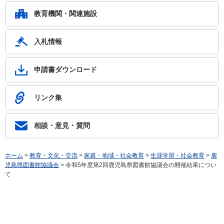
ます。フリーダイヤル：0120-783-574
教育機関・関連施設
入札情報
申請書ダウンロード
リンク集
相談・意見・質問
ホーム
>
教育・文化・交流
>
家庭・地域・社会教育
>
生涯学習・社会教育
>
鹿
児島県図書館協議会
> 令和5年度第2回鹿児島県図書館協議会の開催結果につい
て