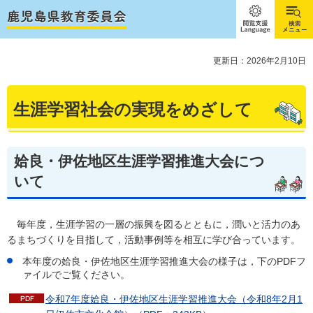
閲覧支
検索メ
援
ニュー
Language
更新日：2026年2月10日
生涯学習社会の実現をめざして
姶良・伊佐地区生涯学習推進大会につ
いて
毎年度，
生涯学習の一層の振興を図るとともに，潤いと活力のあ
るまちづくりを目指して，活動事例等を相互に学び合っています。
本年度の姶良・伊佐地区生涯学習推進大会の様子は，下のPDFフ
ァイルでご覧ください。
令和7年度姶良・伊佐地区生涯学習推進大会（令和8年2月1