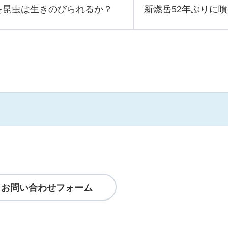
を昆虫は生きのびられるか？
新燃岳52年ぶりに