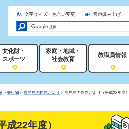
文字サイズ・色合い変更
音声読み上げ
文化財・
家庭・地域・
教職員情報
スポーツ
社会教育
館
>
発行物
>
鹿児島の自然だより
> 鹿児島の自然だより（平成22年度
平成22年度）