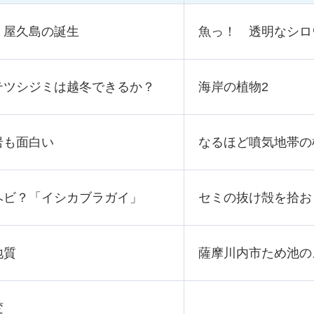
・屋久島の誕生
魚っ！
透明なシロ
テツシジミは越冬できるか？
海岸の植物2
岩も面白い
なるほど噴気地帯の
ヘビ？「イシカブラガイ」
セミの抜け殻を拾お
地質
薩摩川内市ため池の
変