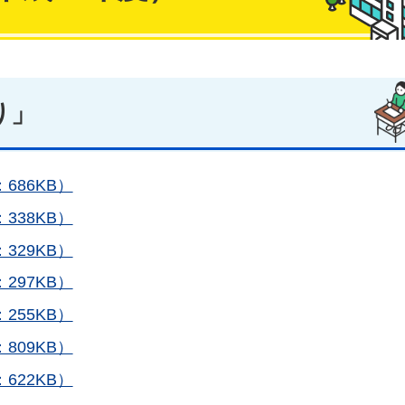
り」
686KB）
338KB）
329KB）
297KB）
255KB）
809KB）
622KB）