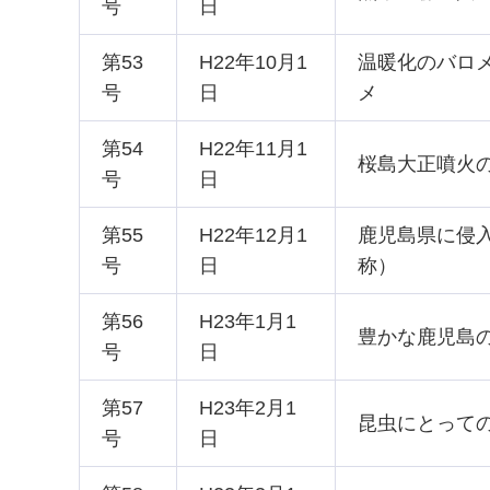
号
日
第53
H22年10月1
温暖化のバロ
号
日
メ
第54
H22年11月1
桜島大正噴火
号
日
第55
H22年12月1
鹿児島県に侵
号
日
称）
第56
H23年1月1
豊かな鹿児島
号
日
第57
H23年2月1
昆虫にとって
号
日