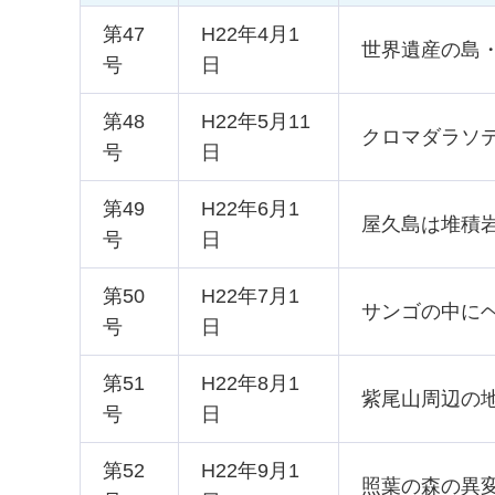
第47
H22年4月1
世界遺産の島
号
日
第48
H22年5月11
クロマダラソ
号
日
第49
H22年6月1
屋久島は堆積
号
日
第50
H22年7月1
サンゴの中に
号
日
第51
H22年8月1
紫尾山周辺の
号
日
第52
H22年9月1
照葉の森の異