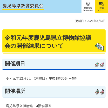
閲覧支
検索メ
援
ニュー
Language
更新日：2021年3月3日
令和元年度鹿児島県立博物館協議
会の開催結果について
開催期日
令和元年12月5
日（木曜日）午後1時30分～4時
開催場所
鹿児島県立博物館
4階
会議室