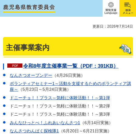
閲覧支
検索メ
援
ニュー
Language
更新日：2026年7月14日
主催事業案内
令和8年度主催事業一覧（PDF：391KB）
なんさつオープンデー
（4月26日実施）
ボランティアセミナー1～活動を支援するためのボランティア講
座～
（5月23日～5月24日実施）
ドニーチョ！！プラス～気軽に体験活動！！～第1弾
ドニーチョ！！プラス～気軽に体験活動！！～第2弾
ドニーチョ！！プラス～気軽に体験活動！！～第3弾
みんなひっとべ！ふれあいなんさつ1
（6月14日実施）
なんさつわんぱく探検隊1
（6月20日～6月21日実施）