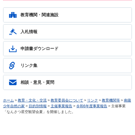
鹿児島教育ホットライン24 24時間いつでもあなたの相談を待ってい
ます。フリーダイヤル：0120-783-574
教育機関・関連施設
入札情報
申請書ダウンロード
リンク集
相談・意見・質問
ホーム
>
教育・文化・交流
>
教育委員会について
>
リンク
>
教育機関等
>
南薩
少年自然の家
>
目的別情報
>
主催事業報告
>
令和6年度事業報告
> 主催事業
「なんさつ星空観望会夏」を開催しました。