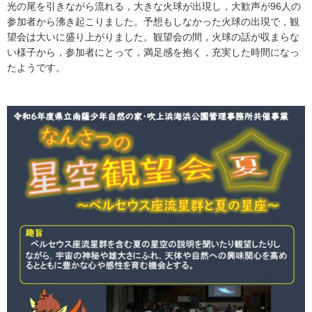
光の尾を引きながら流れる，大きな火球が出現し，大歓声が96人の
参加者から沸き起こりました。予想もしなかった火球の出現で，観
望会は大いに盛り上がりました。観望会の間，火球の話が収まらな
い様子から，参加者にとって，満足感を抱く，充実した時間になっ
たようです。