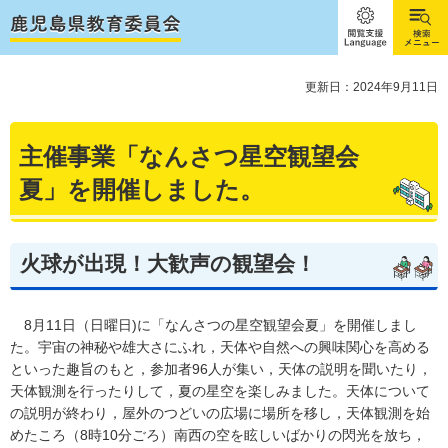
閲覧支
検索メ
援
ニュー
Language
更新日：2024年9月11日
主催事業「なんさつ星空観望会
夏」を開催しました。
火球が出現！大歓声の観望会！
8月11日（日曜日)に「なんさつの星空観望会夏」を開催しまし
た。宇宙の神秘や雄大さにふれ，天体や自然への興味関心を高める
といった趣旨のもと，参加者96人が集い，天体の説明を聞いたり，
天体観測を行ったりして，夏の星空を楽しみました。天体について
の説明が終わり，屋外のつどいの広場に場所を移し，天体観測を始
めたころ（8時10分ごろ）南西の空を眩しいばかりの閃光を放ち，