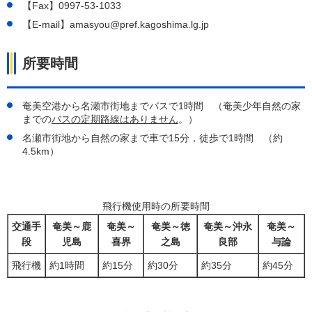
【Fax】0997-53-1033
【E-mail】amasyou@pref.kagoshima.lg.jp
所要時間
奄美空港から名瀬市街地までバスで1時間
（
奄美少年自然の家
までの
バスの定期路線はありません
。）
名瀬市街地から自然の家まで車で15分，徒歩で1時間
（
約
4.5km）
飛行機使用時の所要時間
交通手
奄美～鹿
奄美～
奄美～徳
奄美～沖永
奄美～
段
児島
喜界
之島
良部
与論
飛行機
約1時間
約15分
約30分
約35分
約45分