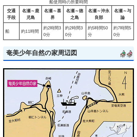
船使用時の所要時間
交通
名瀬～鹿
名瀬～喜
名瀬～徳
名瀬～沖永
名瀬～与
手段
児島
界
之島
良部
論
約2時間3
約2時間3
約5時間50
約7時間5
船
約11時間
0分
0分
分
0分
奄美少年自然の家周辺図