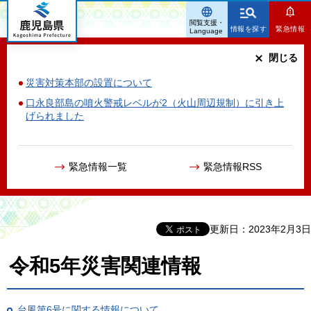
鹿児島県
閲覧支援・
情報を探す
緊急情報
Language
閉じる
災害対策本部の設置について
口永良部島の噴火警戒レベルが2（火山周辺規制）に引き上
げられました
緊急情報一覧
緊急情報RSS
更新日：2023年2月3日
令和5年災害関連情報
台風第6号に関する情報について