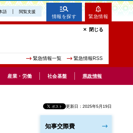
本語
閲覧支援
情報を探す
緊急情報
閉じる
緊急情報一覧
緊急情報RSS
産業・労働
社会基盤
県政情報
更新日：2025年5月19日
知事交際費