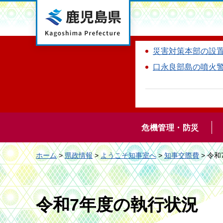
鹿児島県
災害対策本部の設
口永良部島の噴火
危機管理・防災
ホーム
>
県政情報
>
ようこそ知事室へ
>
知事交際費
> 令
令和7年度の執行状況