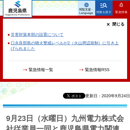
鹿児島県
閲覧支援・
情報を探す
緊急情報
Language
閉じる
災害対策本部の設置について
口永良部島の噴火警戒レベルが2（火山周辺規制）に引き上
げられました
緊急情報一覧
緊急情報RSS
更新日：2020年9月24日
9月23日（水曜日）九州電力株式会
社従業員一同と鹿児島県電力関連