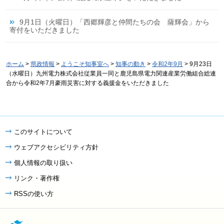
9月1日（火曜日）「西郷輝彦と仲間たちの会 薩輝会」から
寄付をいただきました
ホーム
>
県政情報
>
ようこそ知事室へ
>
知事の動き
>
令和2年9月
> 9月23日
（水曜日）九州電力株式会社従業員一同と鹿児島県電力関連産業労働組合総連
合から令和2年7月豪雨災害に対する義援金をいただきました
このサイトについて
ウェブアクセシビリティ方針
個人情報の取り扱い
リンク・著作権
RSSの使い方