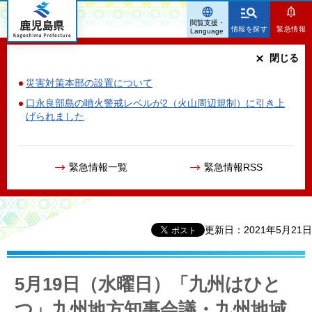
鹿児島県
閲覧支援・
情報を探す
緊急情報
Language
閉じる
災害対策本部の設置について
口永良部島の噴火警戒レベルが2（火山周辺規制）に引き上
げられました
緊急情報一覧
緊急情報RSS
更新日：2021年5月21日
5月19日（水曜日）「九州はひと
つ」九州地方知事会議・九州地域