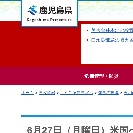
鹿児島県
災害警戒本部の設
口永良部島の噴火
危機管理・防災
ホーム
>
県政情報
>
ようこそ知事室へ
>
知事の動き
>
令和
6月27日（月曜日）米