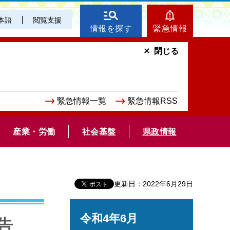
本語
閲覧支援
情報を探す
緊急情報
閉じる
緊急情報一覧
緊急情報RSS
産業・労働
社会基盤
県政情報
更新日：2022年6月29日
令和4年6月
告