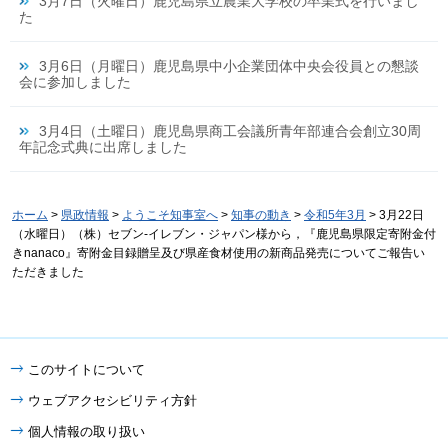
3月7日（火曜日）鹿児島県立農業大学校の卒業式を行いまし
た
3月6日（月曜日）鹿児島県中小企業団体中央会役員との懇談
会に参加しました
3月4日（土曜日）鹿児島県商工会議所青年部連合会創立30周
年記念式典に出席しました
ホーム
>
県政情報
>
ようこそ知事室へ
>
知事の動き
>
令和5年3月
> 3月22日
（水曜日）（株）セブン-イレブン・ジャパン様から，『鹿児島県限定寄附金付
きnanaco』寄附金目録贈呈及び県産食材使用の新商品発売についてご報告い
ただきました
このサイトについて
ウェブアクセシビリティ方針
個人情報の取り扱い