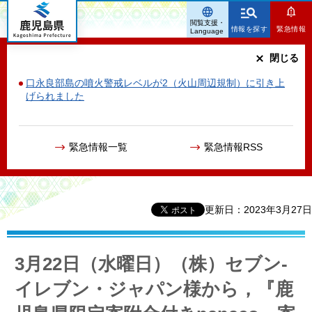
鹿児島県
閲覧支援・
情報を探す
緊急情報
Language
閉じる
口永良部島の噴火警戒レベルが2（火山周辺規制）に引き上
げられました
緊急情報一覧
緊急情報RSS
更新日：2023年3月27日
3月22日（水曜日）（株）セブン-
イレブン・ジャパン様から，『鹿