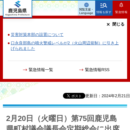
鹿児島県
閲覧支援・
情報を探す
緊急情報
Language
閉じる
災害対策本部の設置について
口永良部島の噴火警戒レベルが2（火山周辺規制）に引き上
げられました
緊急情報一覧
緊急情報RSS
更新日：2024年2月21日
2月20日（火曜日）第75回鹿児島
県町村議会議長会定期総会に出席