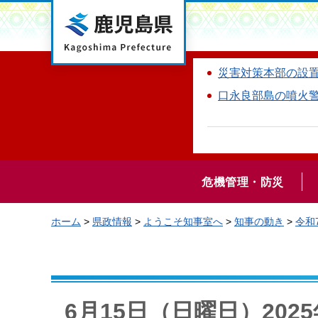
鹿児島県
災害対策本部の設
口永良部島の噴火
危機管理・防災
ホーム
>
県政情報
>
ようこそ知事室へ
>
知事の動き
>
令和
6月15日（日曜日）20