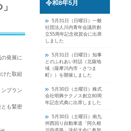
令和8年5月
つ」
5月31日（日曜日）一般
社団法人川内青年会議所創
立55周年記念祝賀会に出席
しました
5月31日（日曜日）知事
域の発展に
とのふれあい対話（北薩地
域（薩摩川内市・さつま
向けた取組
町））を開催しました
5月30日（土曜日）株式
ョンプラン
会社明興テクノス創立80周
年記念式典に出席しました
後とも緊密
5月30日（土曜日）南九
州西回り自動車道「阿久根
川内道路」決起大会に参加