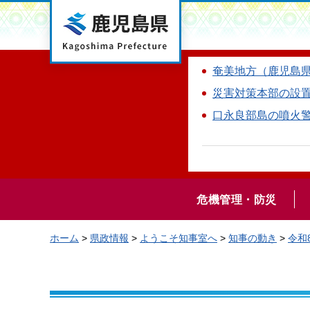
鹿児島県
奄美地方（鹿児島
災害対策本部の設
口永良部島の噴火
危機管理・防災
ホーム
>
県政情報
>
ようこそ知事室へ
>
知事の動き
>
令和