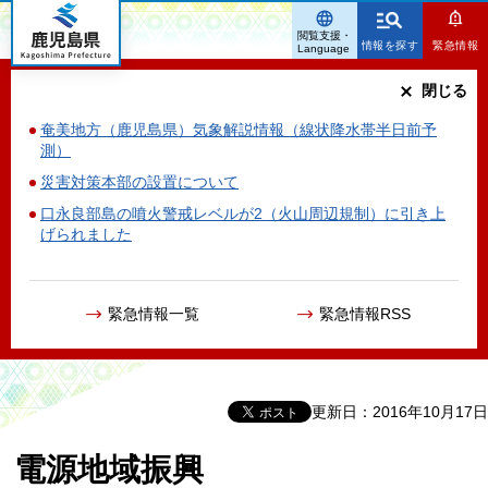
鹿児島県
閲覧支援・
情報を探す
緊急情報
Language
閉じる
奄美地方（鹿児島県）気象解説情報（線状降水帯半日前予
測）
災害対策本部の設置について
口永良部島の噴火警戒レベルが2（火山周辺規制）に引き上
げられました
緊急情報一覧
緊急情報RSS
更新日：2016年10月17日
電源地域振興