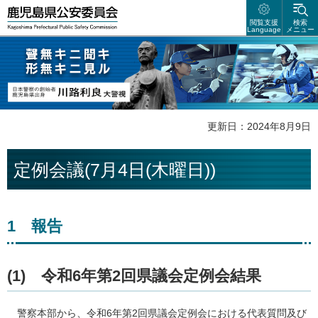
鹿児島県公安委員会
閲覧支援
検索
Language
メニュー
聲無キニ聴キ 形無キニ見ル 日本警察の創始者 鹿児島県出身 川路利良
大警視
更新日：2024年8月9日
定例会議(7月4日(木曜日))
1
報
告
(1)
令
和6年第2回県議会定例会結果
警察
本部から、令和6年第2回県議会定例会における代表質問及び