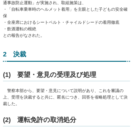
通事故防止運動」が実施され、取組施策は、
・「自転車乗車時のヘルメット着用」を主眼とした子どもの安全確
保
・全座席におけるシートベルト・チャイルドシードの着用徹底
・飲酒運転の根絶
との報告がなされた。
2
決
裁
(1)
要
望・意見の受理及び処理
警察
本部から、要望・意見について説明があり、これを審議の
上、受理を決裁すると共に、匿名につき、回答を省略処理として決
裁した。
(2)
運
転免許の取消処分