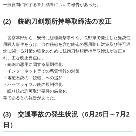
一般質問に関する答弁結果について報告があった。
(2)
銃
砲刀剣類所持等取締法の改正
警察
本部から、安倍元総理銃撃事件や、長野県で発生した猟銃使
用殺人事件をうけ、自作銃砲を含む銃砲の悪用防止対策及び許可猟
銃に関する対策の強化のために銃砲刀剣類所持等取締法が改正さ
れ、主な改正要点は、
・銃砲の悪用に関する罰則強化
・インターネット等での悪質情報の対策
・電磁石銃の「銃砲」への追加
・ハーフライフル銃の規制強化
・眠り銃の許可取消要件の厳格化
等であるとの報告があった。
(3)
交
通事故の発生状況（6月25日～7月2
日）